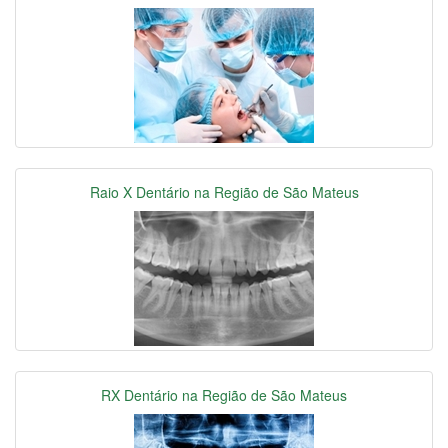
Raio X Dentário na Região de São Mateus
RX Dentário na Região de São Mateus