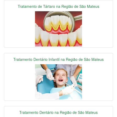
Tratamento de Tártaro na Região de São Mateus
Tratamento Dentário Infantil na Região de São Mateus
Tratamento Dentário na Região de São Mateus