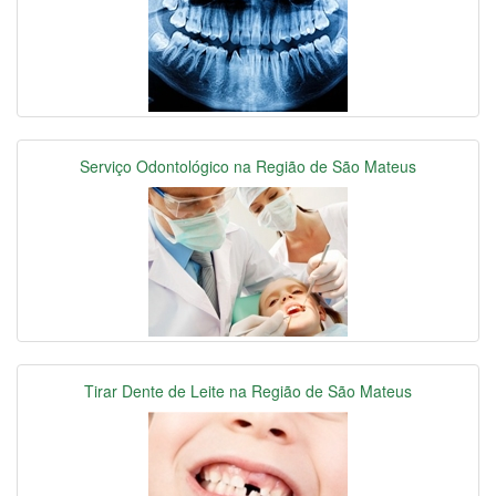
Serviço Odontológico na Região de São Mateus
Tirar Dente de Leite na Região de São Mateus