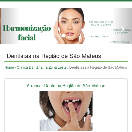
Previous
Nex
Dentistas na Região de São Mateus
Home
/
Clínica Dentária na Zona Leste
/ Dentistas na Região de São Mateus
Arrancar Dente na Região de São Mateus