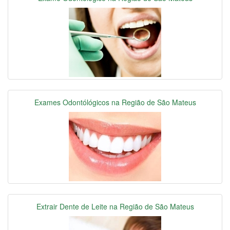
Exames Odontólógicos na Região de São Mateus
Extrair Dente de Leite na Região de São Mateus