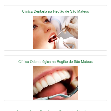
Clínica Dentária na Região de São Mateus
Clínica Odontológica na Região de São Mateus