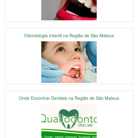
Odontologia Infantil na Região de São Mateus
Onde Encontrar Dentista na Região de São Mateus