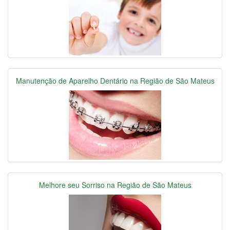
Manutenção de Aparelho Dentário na Região de São Mateus
Melhore seu Sorriso na Região de São Mateus