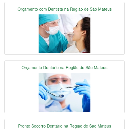
Orçamento com Dentista na Região de São Mateus
Orçamento Dentário na Região de São Mateus
Pronto Socorro Dentário na Região de São Mateus