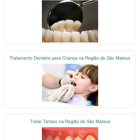
Tratamento Dentário para Criança na Região de São Mateus
Tratar Tártaro na Região de São Mateus