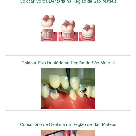
Colocar Coroa Dentária na Região de São Mateus
Colocar Pivô Dentário na Região de São Mateus
Consultório de Dentista na Região de São Mateus