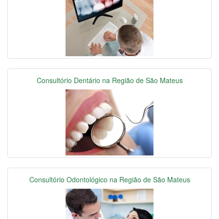
Consultório Dentário na Região de São Mateus
Consultório Odontológico na Região de São Mateus